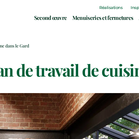
Réalisations
Insp
(nouvel onglet)
(n
Second œuvre
Menuiseries et fermetures
ine dans le Gard
n de travail de cuisi