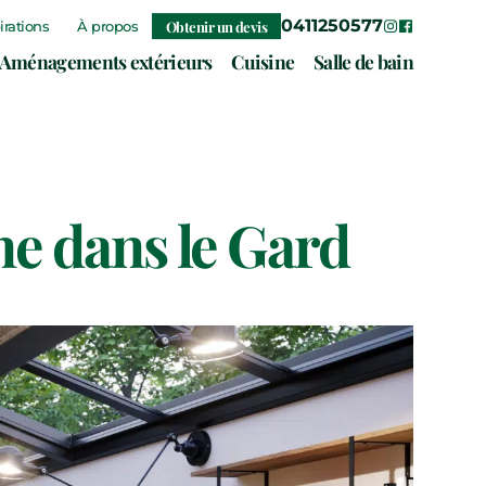
0411250577
irations
À propos
Obtenir un devis
ouvel onglet)
(nouvel onglet)
(nouvel onglet)
(nouvel o
Aménagements extérieurs
Cuisine
Salle de bain
ne dans le Gard