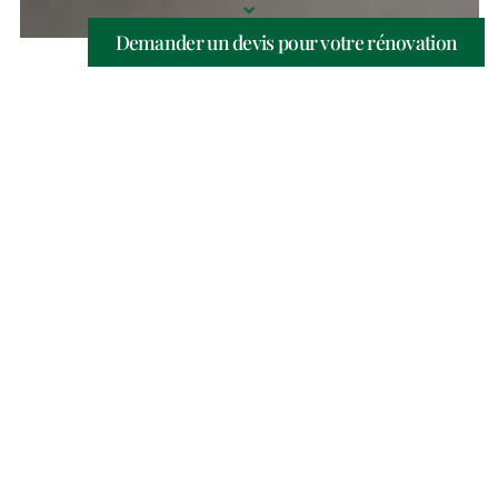
Demander un devis pour votre rénovation
Accueil
»
Aménagements extérieurs à Nîmes et alentours
»
Installation de pergolas à Nîmes et alentours
Pergola bioclimatique,
adossée ou autoportante :
toutes nos solutions à
Nîmes
Les
pergolas
sont devenues des