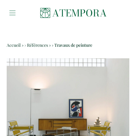
Aller au contenu
Accueil
»
Références
»
Travaux de peinture