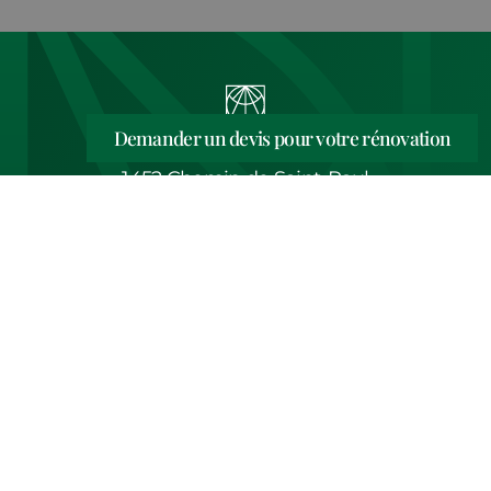
Demander un devis pour votre rénovation
1452 Chemin de Saint-Paul
30129 Manduel
(nouvel onglet)
Itinéraire
0411250577
Tel.
Horaires d’ouverture
Du lundi au vendredi de 9h à 18h.
Les samedis, sur rendez-vous uniquement.