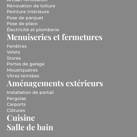
(nouvel onglet)
Rénovation de toiture
(nouvel onglet)
Peinture intérieure
(nouvel onglet)
Pose de parquet
(nouvel onglet)
Pose de placo
(nouvel onglet)
Électricité et plomberie
(nouvel o
Menuiseries et fermetures
(nouvel onglet)
Fenêtres
(nouvel onglet)
Volets
(nouvel onglet)
Stores
(nouvel onglet)
Portes de garage
(nouvel onglet)
Moustiquaires
(nouvel onglet)
Vitres teintées
(nouvel o
Aménagements extérieurs
(nouvel onglet)
Installation de portail
(nouvel onglet)
Pergolas
(nouvel onglet)
Carports
(nouvel onglet)
Clôtures
(nouvel onglet)
Cuisine
(nouvel onglet)
Salle de bain