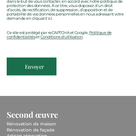
dans le but de vous contacter, en accord avec notre politique de
protection des données. À ce titre, vous disposez d’un droit
d’accès, de rectification, de suppression, d’opposition et de
portabilité de vos données personnelles en nous adressant votre
demande en cliquant ici.
Ce site est protégé par reCAPTCHA et Google,
Politique de
(nouvel onglet)
(nouvel onglet)
confidentialités
et
Conditions d'utilisation
.
(nouvel onglet)
Second œuvre
(nouvel onglet)
Rénovation de maison
(nouvel onglet)
Rénovation de façade
Artisan rénovation