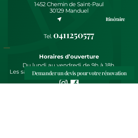
1452 Chemin de Saint-Paul
30129 Manduel
(nouvel onglet)
Itinéraire
0411250577
Tel.
Horaires d’ouverture
Du lundi au vendredi de 9h à 18h.
Les samedis, sur rendez-vous uniquement.
Demander un devis pour votre rénovation
Copyright © 2026 Entreprise de rénovation
Un site web développé par Nickl / Barcelona&co
(nouvel onglet)
Gestion des cookies
Mentions Légales
Politique de confidentialité
Plan du site