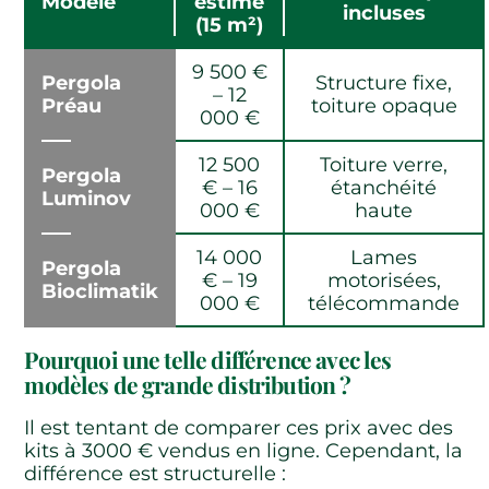
Modèle
estimé
incluses
(15 m²)
9 500 €
Pergola
Structure fixe,
– 12
Préau
toiture opaque
000 €
12 500
Toiture verre,
Pergola
€ – 16
étanchéité
Luminov
000 €
haute
14 000
Lames
Pergola
€ – 19
motorisées,
Bioclimatik
000 €
télécommande
Pourquoi une telle différence avec les
modèles de grande distribution ?
Il est tentant de comparer ces prix avec des
kits à 3000 € vendus en ligne. Cependant, la
différence est structurelle :